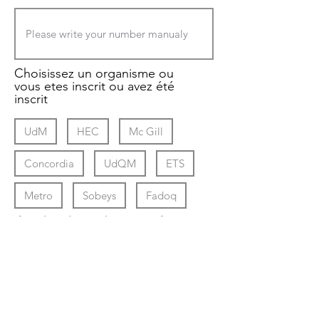
Choisissez un organisme ou
vous etes inscrit ou avez été
inscrit
UdM
HEC
Mc Gill
Concordia
UdQM
ETS
Metro
Sobeys
Fadoq
If not listed write the name of an
organism who know you.